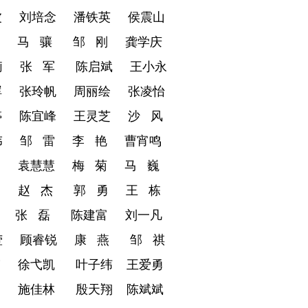
波
刘培念
潘铁英
侯震山
马 骧
邹 刚
龚学庆
莉
张 军
陈启斌
王小永
晖
张玲帆
周丽绘
张凌怡
婷
陈宜峰
王灵芝
沙 风
伟
邹 雷
李 艳
曹宵鸣
灿
袁慧慧
梅 菊
马 巍
云
赵 杰
郭 勇
王 栋
张 磊
陈建富
刘一凡
莹
顾睿锐
康 燕
邹 祺
伟
徐弋凯
叶子纬
王爱勇
璇
施佳林
殷天翔
陈斌斌