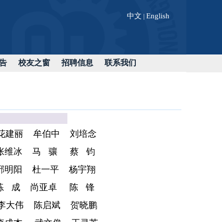
中文
English
|
告
校友之窗
招聘信息
联系我们
导师
花建丽
牟伯中
刘培念
张维冰
马 骧
蔡 钧
邢明阳
杜一平
杨宇翔
练 成
尚亚卓
陈 锋
李大伟
陈启斌
贺晓鹏