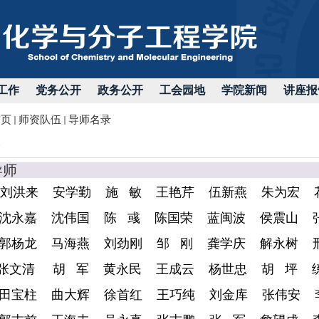
工作
党务公开
政务公开
工会园地
学院新闻
讲座报
首页
师资队伍
导师名录
博士生
刘洪来
安学勤
施 敏
王艳芹
伍新燕
朱为宏
沈永嘉
沈伟国
陈 彧
陈国荣
蓝闽波
侯震山
郭杨龙
马海燕
刘劲刚
邹 刚
龚学庆
解永树
张文清
胡 军
黄永民
王成云
杨世忠
胡 坪
田宝柱
曲大辉
徐首红
王巧纯
刘金库
张伟安