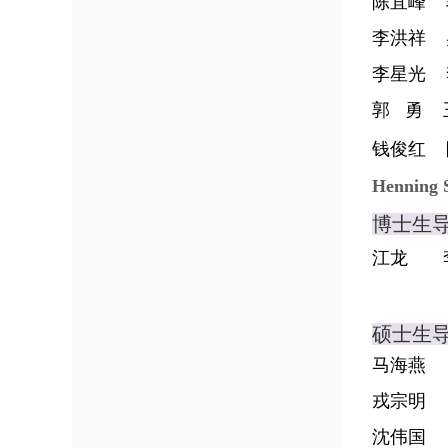
陈宜峰
李洪祥
李星光
郭 勇
钱俊红
Henning 
博
江龙
马海燕
戎宗明
沈伟国