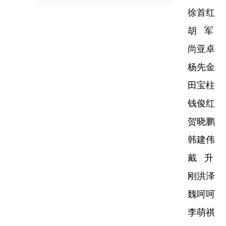
徐首红
胡 军
尚亚卓
杨先金
田宝柱
钱俊红
贺晓鹏
韩建伟
戴 升
刚洪泽
魏呵呵
李萌祺