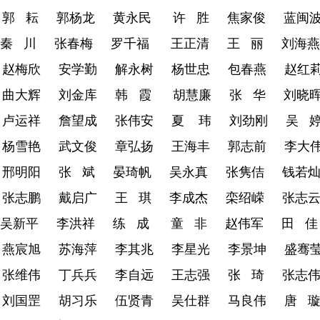
郭 耘
郭杨龙
黄永民
许 胜
焦家俊
蓝闽
秦 川
张春梅
罗千福
王正清
王 丽
刘海燕
赵梅欣
安学勤
解永树
杨世忠
包春燕
赵红
曲大辉
刘金库
韩 霞
胡慧廉
张 华
刘晓
卢运祥
詹望成
张伟安
夏 玮
刘劲刚
吴 
杨雪艳
武文俊
章弘扬
王海丰
郭志前
李大
邢明阳
张 斌
晏琦帆
吴永真
张隽佶
钱若
张志鹏
戴启广
王 琪
李成杰
栾绍嵘
张志
吴新平
李洪祥
练 成
童 非
赵伟军
田 佳
燕宸旭
苏海萍
李其兆
李星光
李景坤
盛骞
张维伟
丁兵兵
李自远
王志强
张 琦
张志
刘国罡
胡习乐
伍贤青
吴仕群
马良伟
唐 