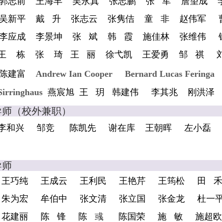
郭志前
王海丰
吴永真
张志鹏
张 军
詹望成
吴新平
戴 升
张志云
张隽佶
童 非
赵伟军
李应成
李景坤
张 斌
韩 霞
施佳林
张维伟
王 栋
张 琦
王 丽
徐弋凯
王爱勇
邹 祺
陈建富
Andrew Ian Cooper
Bernard Lucas Feringa
Sirringhaus
燕宸旭
王 玥
韩建伟
李其兆
刚洪泽
士生导师（校外
李和兴
邹竞
陈凯先
谢在库
王朝晖
左小磊
硕士生
王巧纯
王成云
王利民
王艳芹
王筠松
田 
朱为宏
牟伯中
张文清
张立国
张金龙
杜一
花建丽
陈 锋
陈
彧
陈国荣
施 敏
施超欧