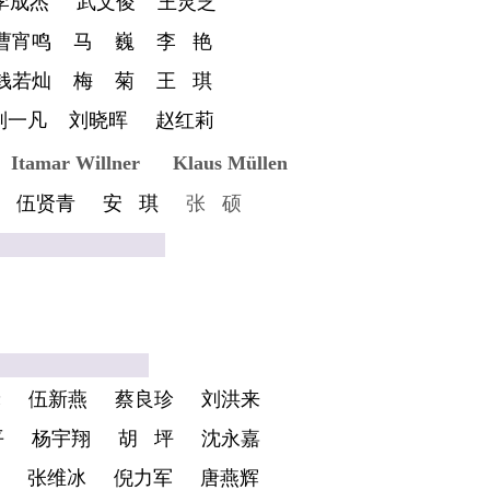
李成杰
武文俊
王灵芝
曹宵鸣
马 巍
李 艳
钱若灿
梅 菊
王 琪
刘一凡
刘晓晖
赵红莉
Itamar Willner
Klaus Müllen
伍贤青
安 琪
张 硕
兼职）
导师
禾
伍新燕
蔡良珍
刘洪来
平
杨宇翔
胡 坪
沈永嘉
张维冰
倪力军
唐燕辉