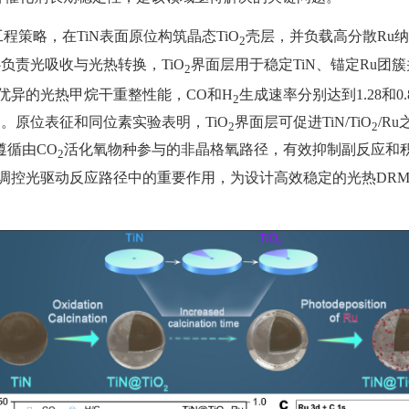
工程策略，在
TiN
表面原位构筑晶态
TiO
壳层，并负载高分散
Ru
纳
2
心负责光吸收与光热转换，
TiO
界面层用于稳定
TiN
、
锚定
Ru
团簇
2
优异的光热甲烷干重整性能，
CO
和
H
生成速率分别达到
1.28
和
0.
2
）。原位表征和同位素实验表明，
TiO
界面层可促进
TiN/TiO
/Ru
2
2
遵循由
CO
活化氧物种参与的非晶格氧路径，有效抑制副反应和
2
调控光驱动反应路径中的重要作用，为设计高效稳定的光热
DR