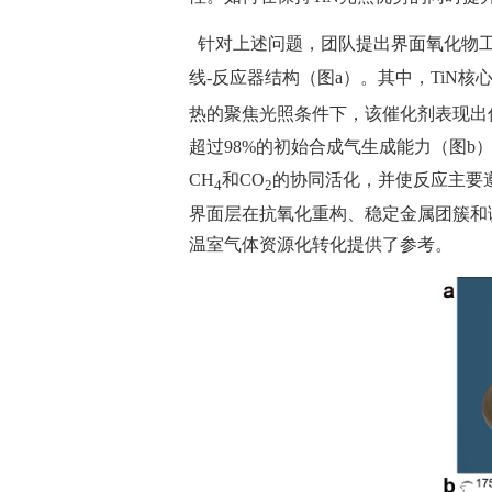
针对上述问题，团队提出界面氧化物
线-反应器结构（图
a
）。其中，
TiN
核
热的聚焦光照条件下，该催化剂表现出
超过
98%
的初始合成气生成能力（图b
CH
和
CO
的协同活化，并使反应主要
4
2
界面层在抗氧化重构、稳定金属团簇和
温室气体资源化转化提供了参考。