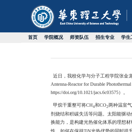
首页
学院概况
师资队伍
招生专业
学生
近日，我校化学与分子工程学院张金
Antenna-Reactor for Durable Phototherma
https://doi.org/10.1021/jacs.6c03575
）
。
甲烷干重整可将
CH
和
CO
两种温室气
4
2
剂烧结和积碳失活等问题。太阳能驱动
换能力，是构建光热催化体系的理想材
性。如何在保持TiN光热优势的同时