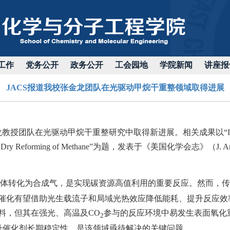
工作
党务公开
政务公开
工会园地
学院新闻
讲座报
JACS报道我校张金龙团队在光驱动甲烷干重整领域取得进展
龙教授团队在光驱动甲烷干重整研究中取得新进展。相关成果以
“
l Dry Reforming of Methane”
为题，发表于《美国化学会志》
（
J. 
体转化为合成气，是实现碳资源高值利用的重要反应。然而，传
催化有望借助光生载流子和局域光热效应降低能耗、提升反应效率
料，但其在强光、高温及
CO
参与的反应环境中易发生表面氧化
2
提升催化剂长期稳定性，是该领域亟待解决的关键问题。