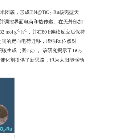
米团簇，形成
TiN@TiO
-Ru
核壳型天
2
并调控界面电荷和热传递。在无外部加
-1
-1
82 mol g
h
，并在
80 h
连续反应后保持
之间的定向电荷迁移，增强
Ru
位点对
积碳生成（图
c-g
）。该研究揭示了
TiO
2
M
催化剂提供了新思路，也为太阳能驱动