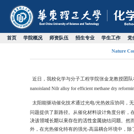
首页
学院概况
师资队伍
招生专业
学生工作
党
Nature
近日，我校化学与分子工程学院张金龙教授
团队
nanoisland NiIr alloy for efficient methane dry reformi
太阳能驱动催化技术通过光电
/
光热效应协同，无
问题提供了新路径。从催化材料设计角度分析，
决该领域长期以来存在的活性金属
烧结
问题
。然
外，在光热催化特有的强光
-
高温耦合环境中，除