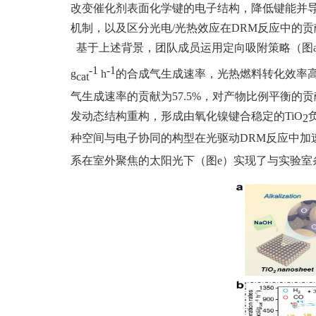
改变催化剂表面化学键的电子结构，降低键能并
机制，以及区分光电
/
光热效应在
DRM
反应中的贡
基于上述背景，团队成员运用定向吸附策略（图
-1
-1
g
h
的合成气生成速率，光热燃料转化效率
cat
气生成速率的贡献为
57.5%
，对产物比例平衡的贡
发动态结构重构，形成由氧化镍键合稳定的
TiO
2
种空间与电子协同的构型在光驱动
DRM
反应中加
系在室外聚焦的太阳光下（图
e
）实现了与实验室