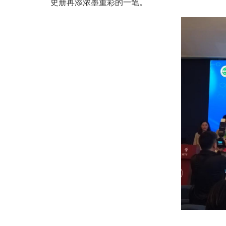
史册再添浓墨重彩的一笔。