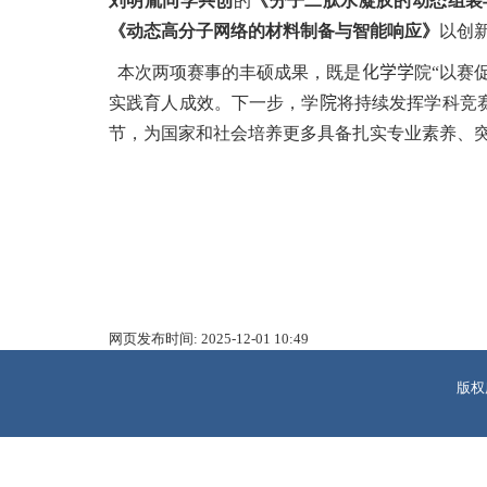
刘明胤同学
共创
的
《分子二肽水凝胶的动态组装
《动态高分子网络的材料制备与智能响应》
以创
本次两项赛事的丰硕成果，既是
化学学
院“以赛
实践育人成效。下一步，学
院
将持续发挥学科竞
节，为国家和社会培养更多具备扎实专业素养、
网页发布时间:
2025-12-01 10:49
版权