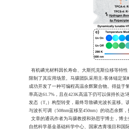
有机磷光材料因长寿命、大斯托克斯位移等特性
限制了其应用场景。马骧团队采用主
-
客体锚定策
成功开发了一种可编程高温余辉聚合物。得益于
率高达
61.7%
，且在
423K
高温下仍可以保持长达
5
发态
（T₁）
构型转变，最终导致磷光波长蓝移。
与波长可调
（5
08nm
蓝移至
450nm）
的动态余辉，
文章的通讯作者为马骧教授和孙思宇博士，博士
自然科学基金基础科学中心、国家杰青项目和国