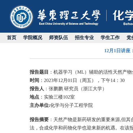
首页
学院概况
师资队伍
招生专业
学生工作
党
12月1日讲
报告题目
：
机器学习（
ML
）辅助的活性天然产物
时间
：
2023
年
12
月
01
日（周五），下午
14
：
30
报告人
：张鹏鹏
研究员（浙江
大学
）
地点
：
实验三楼
102
室
主办单位
:
化学与分子工程学院
报告摘要
：
天然产物是新药研发的重要来源
,
但其
法，合成化学和药物化学也迎来新的机遇。在该