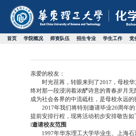
首页
学院概况
师资队伍
招生专业
学生工作
党
亲爱的校友：
时光荏苒，转眼来到了
2017
，母校华
终对那一段浸润着浓酽诗意的青春岁月无
成为社会各界的中流砥柱，是母校永远的
2017
年我们将特别邀请毕业
20
周年的
提前安排行程，现将活动初步安排敬告如
l
邀请校友范围
1997
年华东理工大学毕业生、上海石